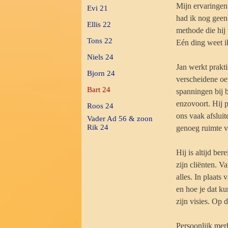
Mijn ervaringen 
Evi 21
had ik nog geen
Ellis 22
methode die hij 
Tons 22
Eén ding weet ik
Niels 24
Jan werkt prakti
Bjorn 24
verscheidene oef
Bart 24
spanningen bij b
enzovoort. Hij 
Roos 24
ons vaak afslui
Vader Ad 56 & zoon
Rik 24
genoeg ruimte v
Hij is altijd be
zijn cliënten. V
alles. In plaats
en hoe je dat ku
zijn visies. Op 
Persoonlijk merk