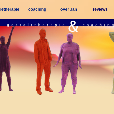
Menu overslaan
tietherapie
coaching
over Jan
reviews
▼
▼
▼
▼