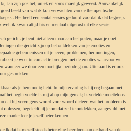
bij Jan zijn positief, uniek en soms moeilijk geweest. Aanvankelijk
 goed beeld van wat ik kon verwachten van de therapeutische
toepast. Het heeft een aantal sessies geduurd voordat ik dat begreep.
 wel: ik kwam altijd fris en mentaal uitgerust uit elke sessie.
sch gericht: je bent niet alleen maar aan het praten, maar je doet
eningen die gericht zijn op het ontdekken van je emoties en
epaalde gebeurtenissen uit je leven, problemen, herinneringen,
probeert je weer in contact te brengen met de emoties waarvoor we
ten wanneer we door een moeilijke periode gaan.
Uiteraard is er ook
oor gesprekken.
reikbaar als je hem nodig hebt. In mijn ervaring is hij erg begaan met
anaf het begin voelde ik mij al op mijn gemak; ik vertelde moeiteloos
 van dat hij vervolgens woord voor woord dicteert wat het probleem is
nt oplossen, begeleidt hij je om dat zelf te ontdekken, aangevuld met
deze manier leer je jezelf beter kennen.
te ik dat ik mezelf steeds beter ging begrijpen aan de hand van de